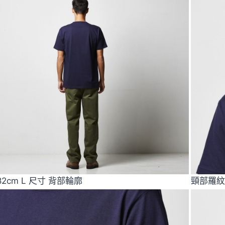
82cm L 尺寸 背部輪廓
頸部羅紋