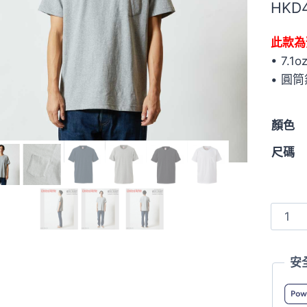
HKD
位顧客
評分
此款為
• 7.1
• 圓筒
顏色
尺碼
Unite
Athle
4253-
安
01
7.1oz
短