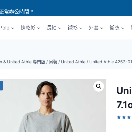
正常辦公時間 *
Polo
快乾衫
長袖
襯衫
外套
衛衣
an & United Athle 專門店
/
男裝
/
United Athle
/
United Athle 425
Uni
7.
評分
2
5
/ 5，