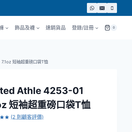
褲
飾品及襪
速銷貨品
登錄/註冊
0
3-01 7.1oz 短袖超重磅口袋T恤
ted Athle 4253-01
1oz 短袖超重磅口袋T恤
(
2
則顧客評價)
.00
已有