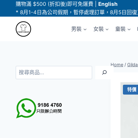
Skip
購物滿 $500 (折扣後)即可免運費
|
English
to
* 8月1-4日為公司假期，暫停處理訂單，8月5日回復
content
男裝
女裝
童裝
Home
/
Gild
搜
尋
特價