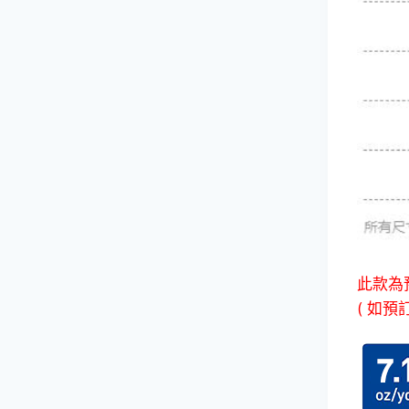
此款為
( 如預