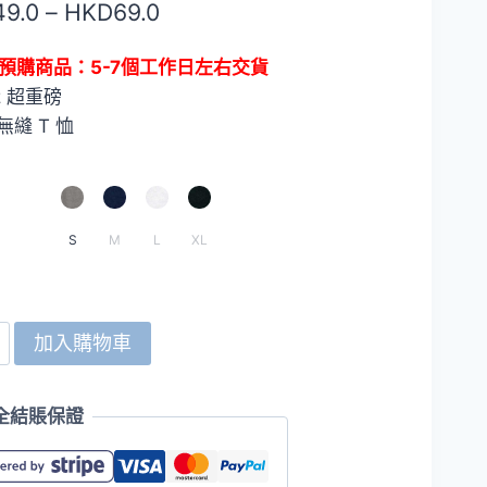
價
49.0
–
HKD
69.0
進行
格
預購商品：5-7個工作日左右交貨
範
oz 超重磅
圍：
無縫 T 恤
HKD49.0
到
HKD69.0
S
M
L
XL
d
加入購物車
全結賬保證