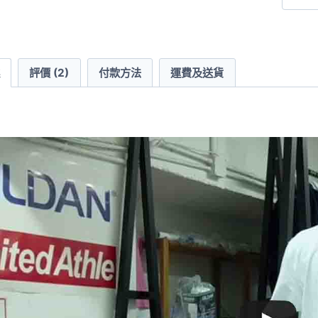
袖
超
重
評價 (2)
付款方法
運費及送貨
磅
口
袋
T
恤
數
量