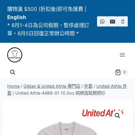
Skip
購物滿 $500 (折扣後)即可免運費
|
to
English
content
* 8月1-4日為公司假期，暫停處理訂
單，8月5日回復正常辦公時間 *
0
Home
/
Gildan & United Athle 專門店
/
外套
/
United Athle 外
套
/
United Athle 4488-01 10.0oz 純棉寬鬆開襟衫