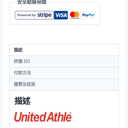
安全結賬保證
01
10.0oz
純
棉
寬
鬆
描述
開
襟
評價 (0)
衫
付款方法
數
量
運費及送貨
描述