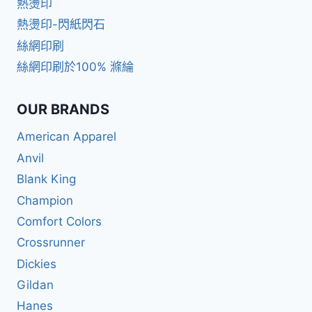
熱燙印
熱燙印-閃紙閃石
絲網印刷
絲網印刷於100% 滌綸
OUR BRANDS
American Apparel
Anvil
Blank King
Champion
Comfort Colors
Crossrunner
Dickies
Gildan
Hanes