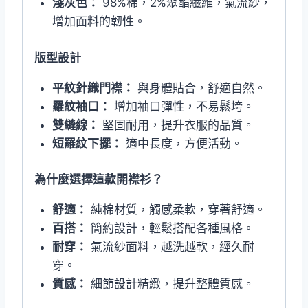
淺灰色：
98%棉，2%聚酯纖維，氣流紗，
增加面料的韌性。
版型設計
平紋針織門襟：
與身體貼合，舒適自然。
羅紋袖口：
增加袖口彈性，不易鬆垮。
雙縫線：
堅固耐用，提升衣服的品質。
短羅紋下擺：
適中長度，方便活動。
為什麼選擇這款開襟衫？
舒適：
純棉材質，觸感柔軟，穿著舒適。
百搭：
簡約設計，輕鬆搭配各種風格。
耐穿：
氣流紗面料，越洗越軟，經久耐
穿。
質感：
細節設計精緻，提升整體質感。