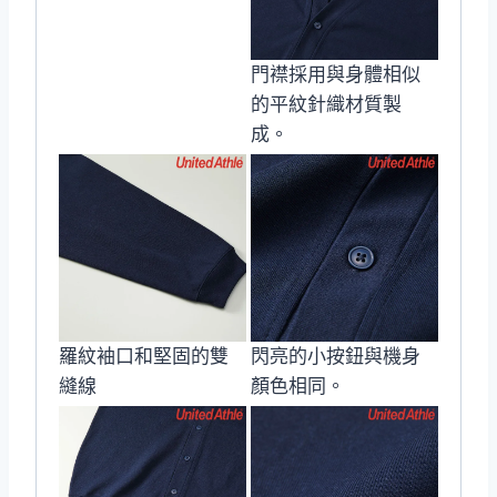
門襟採用與身體相似
的平紋針織材質製
成。
羅紋袖口和堅固的雙
閃亮的小按鈕與機身
縫線
顏色相同。