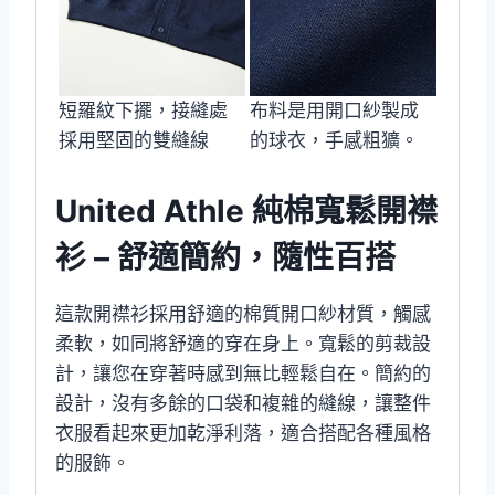
短羅紋下擺，接縫處
布料是用開口紗製成
採用堅固的雙縫線
的球衣，手感粗獷。
United Athle 純棉寬鬆開襟
衫 – 舒適簡約，隨性百搭
這款開襟衫採用舒適的棉質開口紗材質，觸感
柔軟，如同將舒適的穿在身上。寬鬆的剪裁設
計，讓您在穿著時感到無比輕鬆自在。簡約的
設計，沒有多餘的口袋和複雜的縫線，讓整件
衣服看起來更加乾淨利落，適合搭配各種風格
的服飾。