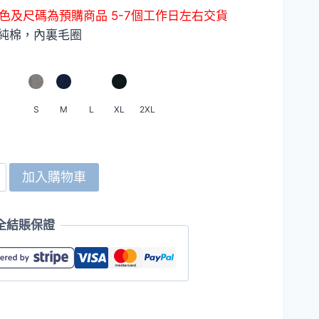
格
色及尺碼為預購商品 5-7個工作日左右交貨
範
% 純棉，內裏毛圈
圍：
HKD599.0
到
S
M
L
XL
2XL
HKD659.0
d
加入購物車
全結賬保證