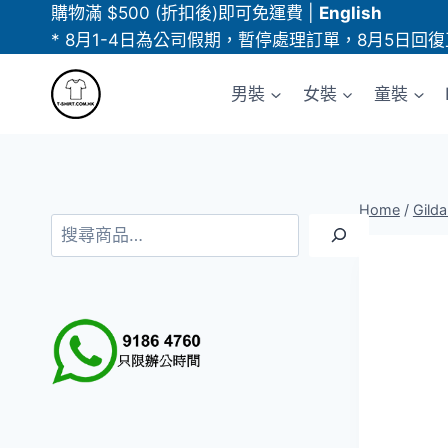
Skip
購物滿 $500 (折扣後)即可免運費
|
English
to
* 8月1-4日為公司假期，暫停處理訂單，8月5日回復
content
男裝
女裝
童裝
Home
/
Gild
搜
尋