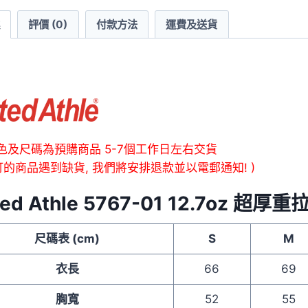
拉
評價 (0)
付款方法
運費及送貨
鍊
連
帽
衛
衣
數
量
色及尺碼為預購商品 5-7個工作日左右交貨
訂的商品遇到缺貨, 我們將安排退款並以電郵通知! )
ted Athle 5767-01 12.7oz 
尺碼表 (cm)
S
M
衣長
66
69
胸寬
52
55