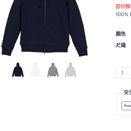
部份顏
100
顏色
尺碼
Unite
Athle
5767-
安
01
12.7oz
超
厚
重