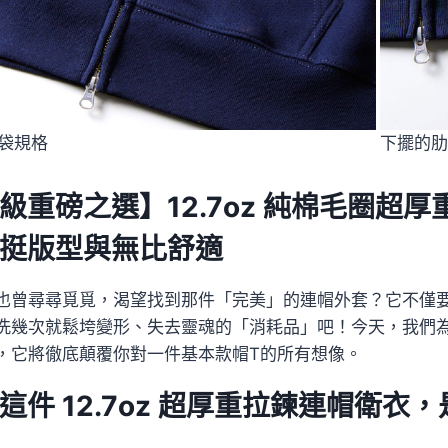
袋規格
下擺的肋
級重磅之選】12.7oz 純棉毛圈超
挺版型與無比舒適
也曾尋尋覓覓，渴望找到那件「完美」的連帽外套？它不僅
洗幾次就鬆垮變形、失去靈魂的「消耗品」吧！今天，我們為你隆
，它將徹底顛覆你對一件基本款帽T的所有想像。
這件 12.7oz 超厚重拉鍊連帽衛