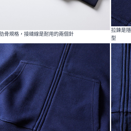
拉鍊是隱
肋骨規格，接縫線是耐用的兩個針
型