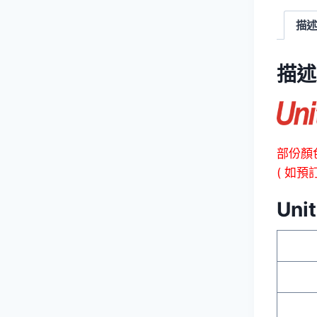
描述
描述
部份顏
( 如預
Uni