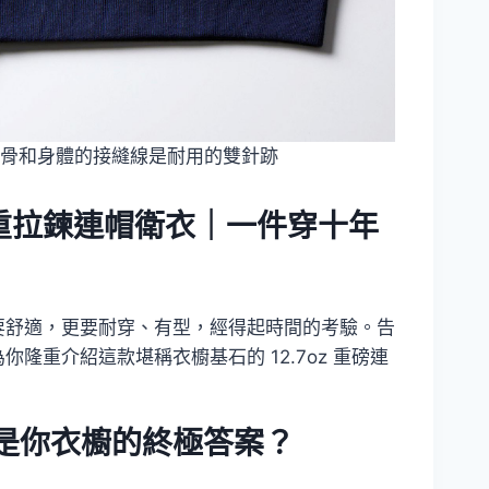
骨和身體的接縫線是耐用的雙針跡
厚重拉鍊連帽衛衣｜一件穿十年
要舒適，更要耐穿、有型，經得起時間的考驗。告
重介紹這款堪稱衣櫥基石的 12.7oz 重磅連
衣，是你衣櫥的終極答案？