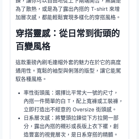
鍊，讓你可以自由地從上下兩端開合，無論是
為了散熱，或是為了露出內搭的 T-shirt 來增
加層次感，都能輕鬆實現多樣化的穿搭風格。
穿搭靈感：從日常到街頭的
百變風格
這款重磅內刷毛連帽外套的魅力在於它的高度
通用性。寬鬆的袖型與俐落的版型，讓它能駕
馭各種風格。
率性街頭風：選擇比平常大一號的尺寸，
內搭一件簡單的白 T，配上寬褲或工裝褲，
立即打造出不經意的 Oversize 街頭感。
日系層次感：將雙頭拉鍊從下方拉開一部
分，露出內搭的襯衫或長版上衣下襬，創
造豐富的視覺層次，是日系穿搭的精髓。