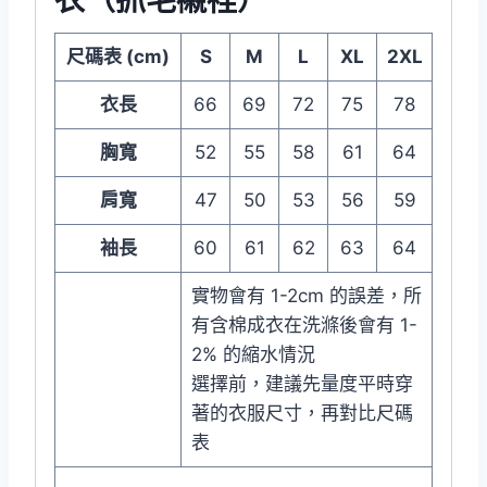
衣（抓毛襯裡）
尺碼表 (cm)
S
M
L
XL
2XL
衣長
66
69
72
75
78
胸寬
52
55
58
61
64
肩寬
47
50
53
56
59
袖長
60
61
62
63
64
實物會有 1-2cm 的誤差，所
有含棉成衣在洗滌後會有 1-
2% 的縮水情況
選擇前，建議先量度平時穿
著的衣服尺寸，再對比尺碼
表