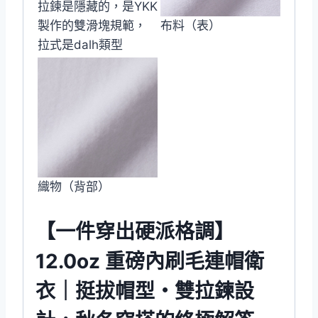
拉鍊是隱藏的，是YKK
製作的雙滑塊規範，
布料（表）
拉式是dalh類型
織物（背部）
【一件穿出硬派格調】
12.0oz 重磅內刷毛連帽衛
衣｜挺拔帽型・雙拉鍊設