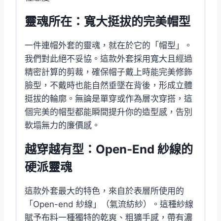
靈魂所在：寬大挺拔的完美帽型
一件連帽外套的靈魂，就在於它的「帽型」。
我們對此絕不妥協。這款外套採用寬大且經過
精密計算的剪裁，確保帽子戴上時能完美修飾
臉型，不戴時也能自然垂墜在背後，形成立體
挺拔的輪廓。無論是單穿或作為層次穿搭，這
個完美的帽型都能瞬間提升你的造型感，告別
軟塌無力的廉價感。
越穿越有型：Open-End 紗線的
硬派靈魂
這款外套最大的特色，來自於表層所使用的
「Open-end 紗線」（氣流紡紗）。這種紗線
賦予布料一種獨特的乾爽、粗獷手感，帶有濃