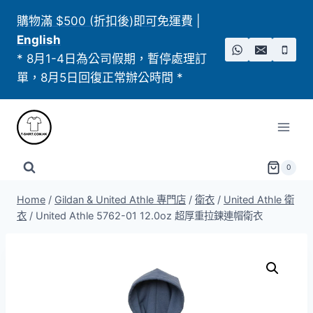
Skip
購物滿 $500 (折扣後)即可免運費
|
to
English
content
* 8月1-4日為公司假期，暫停處理訂
單，8月5日回復正常辦公時間 *
0
Home
/
Gildan & United Athle 專門店
/
衛衣
/
United Athle 衛
衣
/
United Athle 5762-01 12.0oz 超厚重拉鍊連帽衛衣