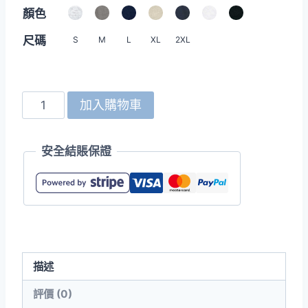
顏色
尺碼
S
M
L
XL
2XL
United
加入購物車
Athle
5762-
安全結賬保證
01
12.0oz
超
厚
重
拉
描述
鍊
連
評價 (0)
帽