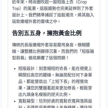
近年來，時尚圈吹起一股短版上衣（Crop
Top）的風潮，這股趨勢也完美延伸到了外套
設計上。我們精準捕捉了這股潮流，將其融入
這款連帽外套的靈魂之中。
告別五五身，擁抱黃金比例
傳統的長版連帽外套容易壓垮身高，模糊腰
線，讓整體比例顯得沉重。而我們的「短版箱
型剪裁」徹底顛覆了這個問題！
短版設計：刻意縮短的衣長，能在視覺上
瞬間拉高您的腰線，無論搭配任何下身單
品，都能營造出「上短下長」的視覺效
果，讓您的雙腿看起來更加修長，輕鬆穿
出九頭身名模般的逆天比例。
寬鬆箱型：恰到好處的寬鬆衣寬與落肩設
計，不僅能完美修飾上半身線條、藏住惱