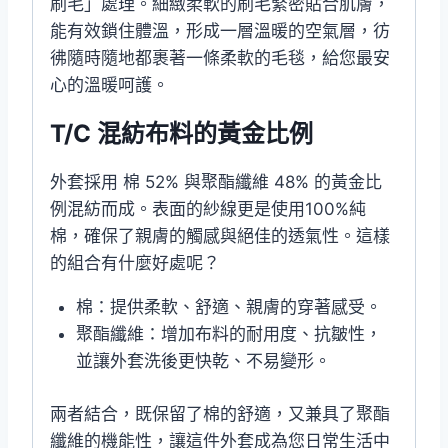
刷毛」處理。細緻柔軟的刷毛緊密貼合肌膚，
能有效鎖住體溫，形成一層溫暖的空氣層，彷
彿隨時隨地都裹著一條柔軟的毛毯，給您最安
心的溫暖呵護。
T/C 混紡布料的黃金比例
外套採用 棉 52% 與聚酯纖維 48% 的黃金比
例混紡而成。表面的紗線更是使用100%純
棉，確保了親膚的觸感與絕佳的透氣性。這樣
的組合有什麼好處呢？
棉：提供柔軟、舒適、親膚的穿著感受。
聚酯纖維：增加布料的耐用度、抗皺性，
並讓外套洗後更快乾、不易變形。
兩者結合，既保留了棉的舒適，又兼具了聚酯
纖維的機能性，讓這件外套成為您日常生活中