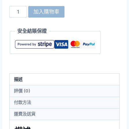
United
加入購物車
Athle
5621-
安全結賬保證
01
10.0oz
T/C
寬
版
落
描述
肩
連
評價 (0)
帽
付款方法
拉
鍊
運費及送貨
抓
毛