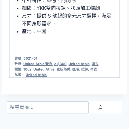
布料特性：重磅、內刷毛
細節：YKK雙向拉鍊、膠頭加工帽繩
尺寸：提供 S 號起的多元尺寸選擇，滿足
不同身形需求。
產地：中國
貨號:
5621-01
分類:
United Athle 衛衣
,
> $300
,
United Athle
,
衛衣
標籤:
10oz
,
United Athle
,
寬版落肩
,
抓毛
,
拉鍊
,
衛衣
品牌：
United Athle
搜
尋