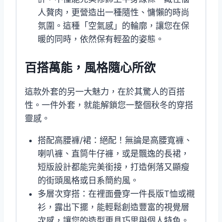
人贅肉，更營造出一種隨性、慵懶的時尚
氛圍。這種「空氣感」的輪廓，讓您在保
暖的同時，依然保有輕盈的姿態。
百搭萬能，風格隨心所欲
這款外套的另一大魅力，在於其驚人的百搭
性。一件外套，就能解鎖您一整個秋冬的穿搭
靈感。
搭配高腰褲/裙：絕配！無論是高腰寬褲、
喇叭褲、直筒牛仔褲，或是飄逸的長裙，
短版設計都能完美銜接，打造俐落又顯瘦
的街頭風格或日系簡約風。
多層次穿搭：在裡面疊穿一件長版T恤或襯
衫，露出下擺，能輕鬆創造豐富的視覺層
次感，讓您的造型更具巧思與個人特色。