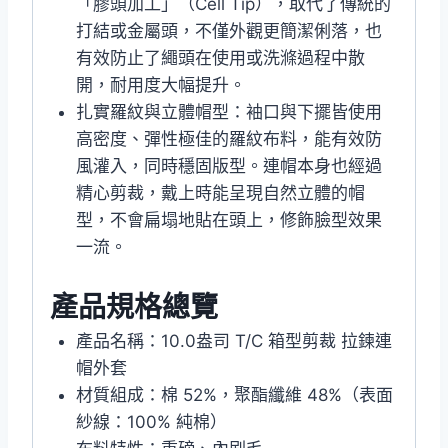
「膠頭加工」（Cell Tip），取代了傳統的
打結或金屬頭，不僅外觀更簡潔俐落，也
有效防止了繩頭在使用或洗滌過程中散
開，耐用度大幅提升。
扎實羅紋與立體帽型：袖口與下擺皆使用
高密度、彈性極佳的羅紋布料，能有效防
風灌入，同時穩固版型。連帽本身也經過
精心剪裁，戴上時能呈現自然立體的帽
型，不會扁塌地貼在頭上，修飾臉型效果
一流。
產品規格總覽
產品名稱：10.0盎司 T/C 箱型剪裁 拉鍊連
帽外套
材質組成：棉 52%，聚酯纖維 48%（表面
紗線：100% 純棉）