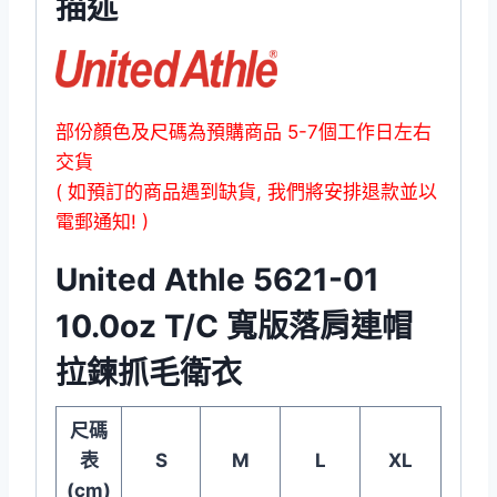
描述
衛
衣
數
量
部份顏色及尺碼為預購商品 5-7個工作日左右
交貨
( 如預訂的商品遇到缺貨, 我們將安排退款並以
電郵通知! )
United Athle 5621-01
10.0oz T/C 寬版落肩連帽
拉鍊抓毛衛衣
尺碼
表
S
M
L
XL
(cm)