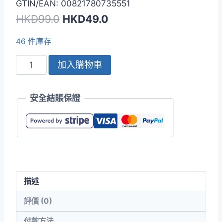
GTIN/EAN: 00821780735551
原
目
HKD
99.0
HKD
49.0
始
前
46 件庫存
價
價
American
加入購物車
格：
格：
Apparel
HKD99.0。
HKD49.0。
2001ORGW
安全結賬保證
男
裝
優
質
有
機
描述
棉
T
評價 (0)
恤
付款方法
(美