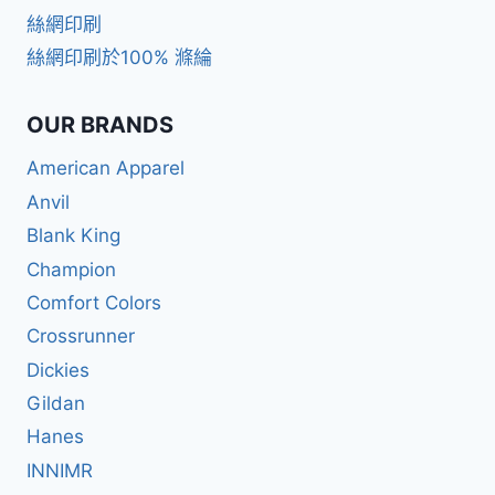
絲網印刷
絲網印刷於100% 滌綸
OUR BRANDS
American Apparel
Anvil
Blank King
Champion
Comfort Colors
Crossrunner
Dickies
Gildan
Hanes
INNIMR