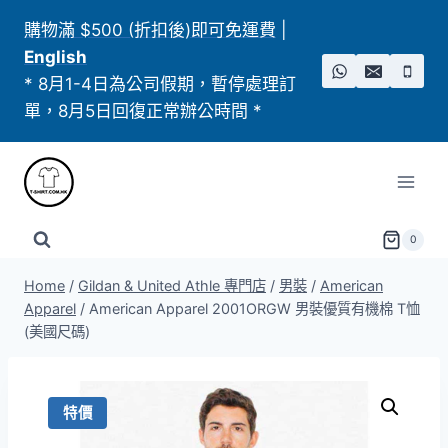
Skip
購物滿 $500 (折扣後)即可免運費
|
to
English
content
* 8月1-4日為公司假期，暫停處理訂
單，8月5日回復正常辦公時間 *
0
Home
/
Gildan & United Athle 專門店
/
男裝
/
American
Apparel
/
American Apparel 2001ORGW 男裝優質有機棉 T恤
(美國尺碼)
特價