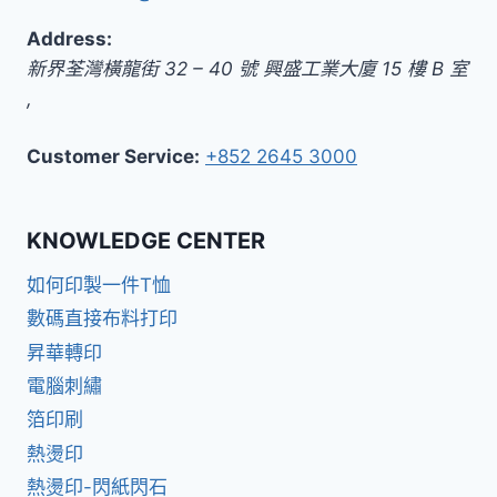
Address:
新界
荃灣橫龍街 32 – 40 號 興盛工業大廈 15 樓 B 室
,
Customer Service:
+852 2645 3000
KNOWLEDGE CENTER
如何印製一件T恤
數碼直接布料打印
昇華轉印
電腦刺繡
箔印刷
熱燙印
熱燙印-閃紙閃石