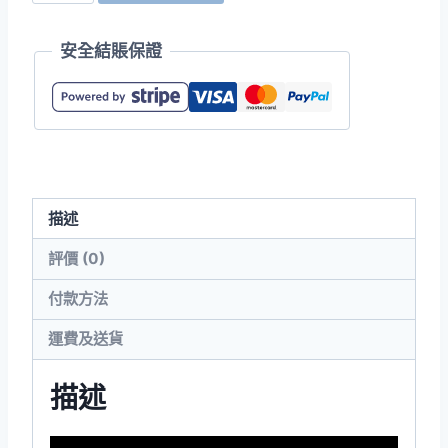
Apparel
2001W
安全結賬保證
男
裝
Fine
Jersey
T
恤
描述
(美
國
評價 (0)
尺
付款方法
碼)
數
運費及送貨
量
描述