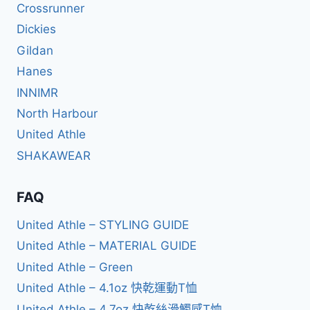
Crossrunner
Dickies
Gildan
Hanes
INNIMR
North Harbour
United Athle
SHAKAWEAR
FAQ
United Athle – STYLING GUIDE
United Athle – MATERIAL GUIDE
United Athle – Green
United Athle – 4.1oz 快乾運動T恤
United Athle – 4.7oz 快乾絲滑觸感T恤