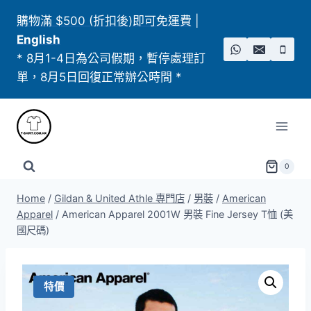
Skip
購物滿 $500 (折扣後)即可免運費
|
to
English
content
* 8月1-4日為公司假期，暫停處理訂
單，8月5日回復正常辦公時間 *
0
Home
/
Gildan & United Athle 專門店
/
男裝
/
American
Apparel
/
American Apparel 2001W 男裝 Fine Jersey T恤 (美
國尺碼)
特價