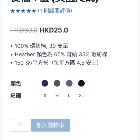
(
1
則顧客評價)
評分
1
5.00
/ 5，已有
原
目
HKD
69.0
HKD
25.0
位顧客進行
評分
始
前
• 100% 環紡棉, 30 支單
價
價
• Heather 顏色為 65% 滌綸 35% 環紡棉
格：
格：
• 150 克/平方米（每平方碼 4.5 安士）
HKD69.0。
HKD25.0。
顏色
尺碼
S
M
L
XL
ANVIL
加入購物車
987
男