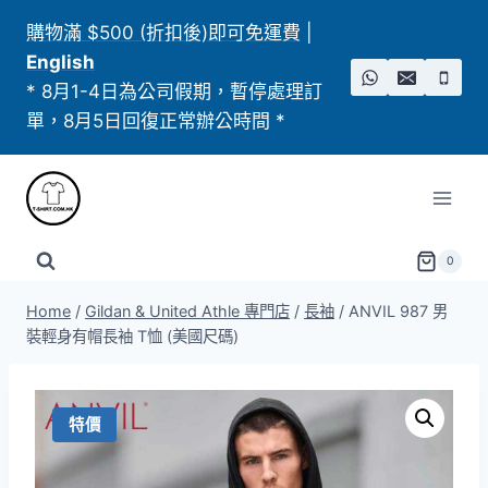
Skip
購物滿 $500 (折扣後)即可免運費
|
to
English
content
* 8月1-4日為公司假期，暫停處理訂
單，8月5日回復正常辦公時間 *
0
Home
/
Gildan & United Athle 專門店
/
長袖
/
ANVIL 987 男
裝輕身有帽長袖 T恤 (美國尺碼)
特價