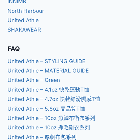
INNIMR
North Harbour
United Athle
SHAKAWEAR
FAQ
United Athle – STYLING GUIDE
United Athle – MATERIAL GUIDE
United Athle – Green
United Athle – 4.1oz 快乾運動T恤
United Athle – 4.7oz 快乾絲滑觸感T恤
United Athle – 5.6oz 高品質T恤
United Athle – 10oz 魚鱗布衛衣系列
United Athle – 10oz 抓毛衛衣系列
United Athle – 厚帆布包系列