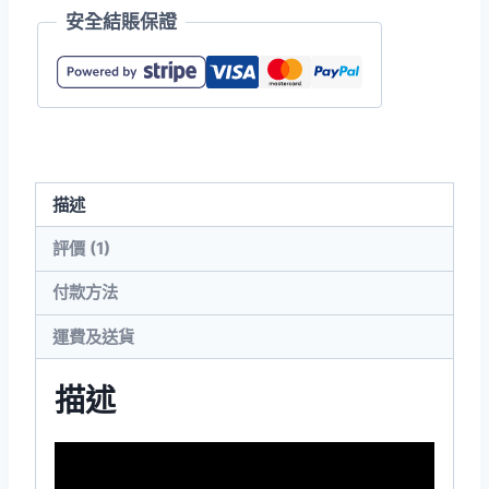
安全結賬保證
裝
輕
身
有
帽
長
描述
袖
T
評價 (1)
恤
付款方法
(美
國
運費及送貨
尺
碼)
描述
數
量