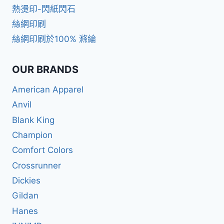
熱燙印-閃紙閃石
絲網印刷
絲網印刷於100% 滌綸
OUR BRANDS
American Apparel
Anvil
Blank King
Champion
Comfort Colors
Crossrunner
Dickies
Gildan
Hanes