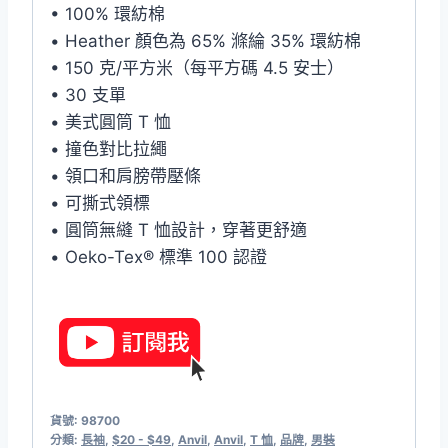
• 100% 環紡棉
• Heather 顏色為 65% 滌綸 35% 環紡棉
• 150 克/平方米（每平方碼 4.5 安士）
• 30 支單
• 美式圓筒 T 恤
• 撞色對比拉繩
• 領口和肩膀帶壓條
• 可撕式領標
• 圓筒無縫 T 恤設計，穿著更舒適
• Oeko-Tex® 標準 100 認證
貨號:
98700
分類:
長袖
,
$20 - $49
,
Anvil
,
Anvil
,
T 恤
,
品牌
,
男裝