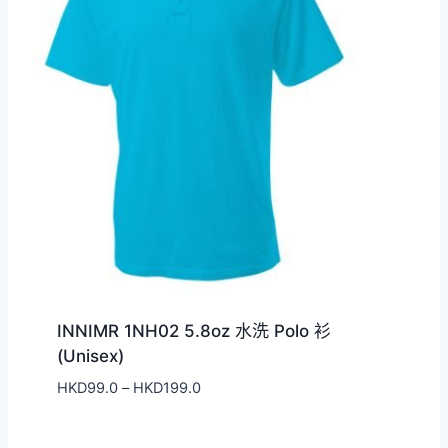
INNIMR 1NH02 5.8oz 水洗 Polo 衫
(Unisex)
價
HKD
99.0
–
HKD
199.0
格
範