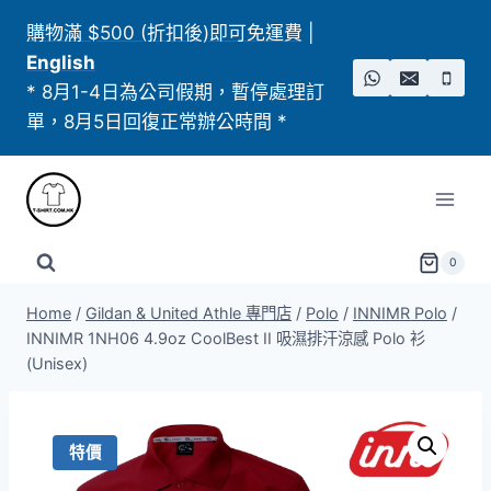
Skip
購物滿 $500 (折扣後)即可免運費
|
to
English
content
* 8月1-4日為公司假期，暫停處理訂
單，8月5日回復正常辦公時間 *
0
Home
/
Gildan & United Athle 專門店
/
Polo
/
INNIMR Polo
/
INNIMR 1NH06 4.9oz CoolBest II 吸濕排汗涼感 Polo 衫
(Unisex)
特價