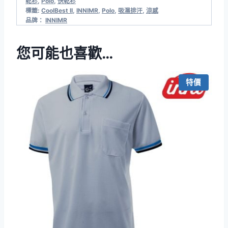
乾衫
,
Polo
,
快乾衫
標籤:
CoolBest II
,
INNIMR
,
Polo
,
吸濕排汗
,
涼感
品牌：
INNIMR
您可能也喜歡…
特價