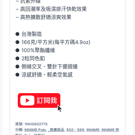
– 抗紫外線
– 高回潮率及吸濕排汗快乾效果
– 高熱擴散舒適涼爽效果
● 台灣製造
● 166克/平方米(每平方碼4.9oz)
● 100%聚酯纖維
● 2粒同色釦
● 側縫交叉、雙針下擺摺邊
● 涼感舒適、輕柔空氣感
貨號:
1NH060277S
分類:
INNIMR Polo
,
_推廣商品
,
$50 - $99
,
INNIMR
,
INNIMR 快