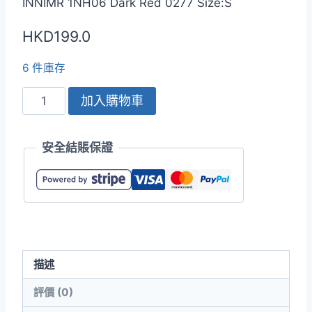
INNIMR 1NH06 Dark Red 0277 Size:S
HKD
199.0
6 件庫存
INNIMR
加入購物車
1NH06
4.9oz
安全結賬保證
CoolBest
II
吸
濕
排
汗
描述
涼
感
評價 (0)
Polo