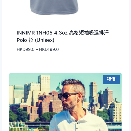
INNIMR 1NH05 4.3oz 亮格短袖吸濕排汗
Polo 衫 (Unisex)
價
HKD
99.0
–
HKD
199.0
格
範
圍：
HKD99.0
特價
到
HKD199.0