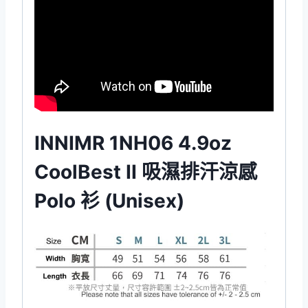
INNIMR 1NH06 4.9oz
CoolBest II 吸濕排汗涼感
Polo 衫 (Unisex)