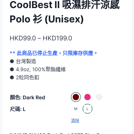
CoolBest II 吸濕排汗涼感
Polo 衫 (Unisex)
價
HKD
99.0
–
HKD
199.0
格
** 此商品已停止生產，只限庫存供應。
範
● 台灣製造
圍：
● 4.9oz, 100%聚酯纖維
HKD99.0
● 2粒同色釦
到
顏色: Dark Red
HKD199.0
尺碼: L
M
L
清除