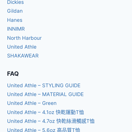
Dickies
Gildan
Hanes
INNIMR
North Harbour
United Athle
SHAKAWEAR
FAQ
United Athle – STYLING GUIDE
United Athle – MATERIAL GUIDE
United Athle – Green
United Athle – 4.1oz 快乾運動T恤
United Athle – 4.7oz 快乾絲滑觸感T恤
United Athle – 5.6oz 高品質T恤