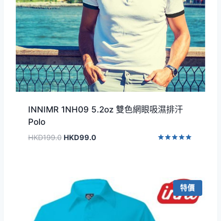
INNIMR 1NH09 5.2oz 雙色網眼吸濕排汗
Polo
原
目
HKD
199.0
HKD
99.0
始
前
評分
5.00
價
價
滿分 5
格：
格：
HKD199.0。
HKD99.0。
特價