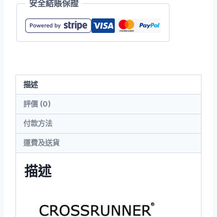
安全結賬保證
高
效
中
性
排
汗
描述
背
心
評價 (0)
數
付款方法
量
運費及送貨
描述