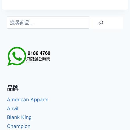
搜
尋
品牌
American Apparel
Anvil
Blank King
Champion