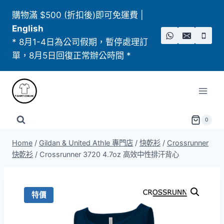
Skip
購物滿 $500 (折扣後)即可免運費
|
to
English
content
* 8月1-4日為公司假期，暫停處理訂
單，8月5日回復正常辦公時間 *
0
Home
/
Gildan & United Athle 專門店
/
快乾衫
/
Crossrunner
快乾衫
/
Crossrunner 3720 4.7oz 高效中性排汗背心
特價