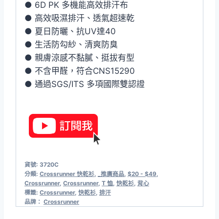
● 6D PK 多機能高效排汗布
● 高效吸濕排汗、透氣超速乾
● 夏日防曬、抗UV達40
● 生活防勾紗、清爽防臭
● 親膚涼感不黏膩、挺拔有型
● 不含甲醛，符合CNS15290
● 通過SGS/ITS 多項國際雙認證
貨號:
3720C
分類:
Crossrunner 快乾衫
,
_推廣商品
,
$20 - $49
,
Crossrunner
,
Crossrunner
,
T 恤
,
快乾衫
,
背心
標籤:
Crossrunner
,
快乾衫
,
排汗
品牌：
Crossrunner