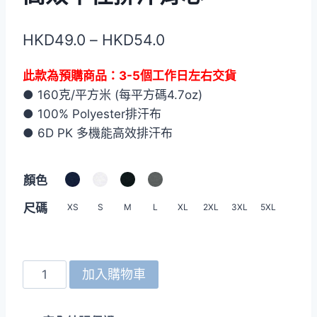
價
HKD
49.0
–
HKD
54.0
格
此款為預購商品：3-5個工作日左右交貨
範
● 160克/平方米 (每平方碼4.7oz)
圍：
● 100% Polyester排汗布
HKD49.0
● 6D PK 多機能高效排汗布
到
顏色
HKD54.0
尺碼
XS
S
M
L
XL
2XL
3XL
5XL
Crossrunner
加入購物車
3720
4.7oz