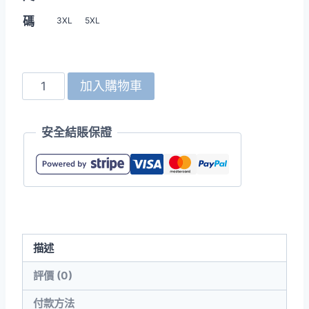
碼
3XL
5XL
Crossrunner
加入購物車
3900
4.5oz
安全結賬保證
UV
涼
感
吸
排
T
描述
恤
數
評價 (0)
量
付款方法