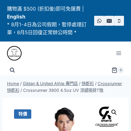
Skip
購物滿 $500 (折扣後)即可免運費
|
to
English
content
* 8月1-4日為公司假期，暫停處理訂
單，8月5日回復正常辦公時間 *
0
Home
/
Gildan & United Athle 專門店
/
快乾衫
/
Crossrunner
快乾衫
/
Crossrunner 3900 4.5oz UV 涼感吸排T恤
特價