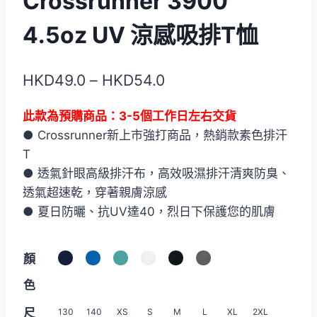
Crossrunner 3900
4.5oz UV 涼感吸排T恤
價
HKD
49.0
–
HKD
54.0
格
此款為預購商品：3-5個工作日左右交貨
範
● Crossrunner新上市強打商品，熱銷款素色排汗
圍：
T
HKD49.0
● 透氣針眼高級排汗布，高效吸濕排汗清爽防臭、
透氣超速乾，穿著親膚涼感
到
● 夏日防曬、抗UV達40，烈日下保護您的肌膚
HKD54.0
顏
色
尺
130
140
XS
S
M
L
XL
2XL