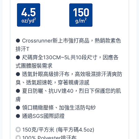
● Crossrunner新上市強打商品，熱銷款素色
排汗T
● 尺碼齊全130CM~5L共10段尺寸，因應各
式團體服裝需求
● 透氣針眼高級排汗布，高效吸濕排汗清爽防
臭、透氣超速乾，穿著親膚涼感
● 夏日防曬、抗UV達40，烈日下保護您的肌
膚
● 領口精緻壓條、加強生活防勾紗
● 通過SGS國際認證
◎ 150克/平方米 (每平方碼4.5oz)
◎ 100% Polyester排汗布