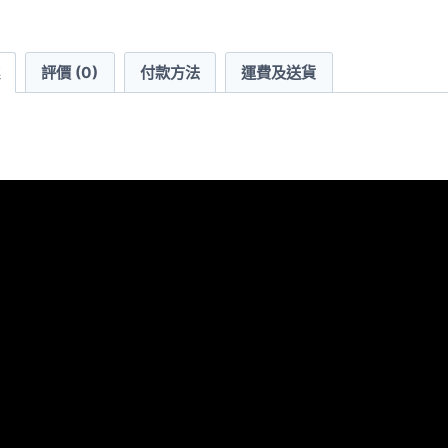
袋
T
評價 (0)
付款方法
運費及送貨
恤
(美
國
尺
碼)
數
量