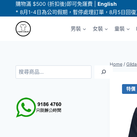
Skip
購物滿 $500 (折扣後)即可免運費
|
English
to
* 8月1-4日為公司假期，暫停處理訂單，8月5日回復
content
男裝
女裝
童裝
Home
/
Gild
搜
尋
特價