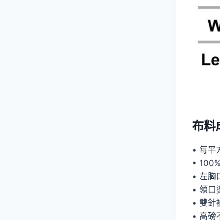
布料
• 每平方
• 10
• 左胸口
• 領
• 雙
• 高