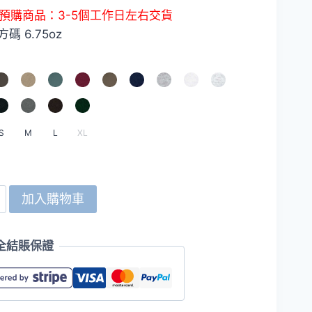
始
前
預購商品：3-5個工作日左右交貨
價
價
方碼 6.75oz
格：
格：
HKD289.0。
HKD199.0。
S
M
L
XL
s
加入購物車
0
全結賬保證