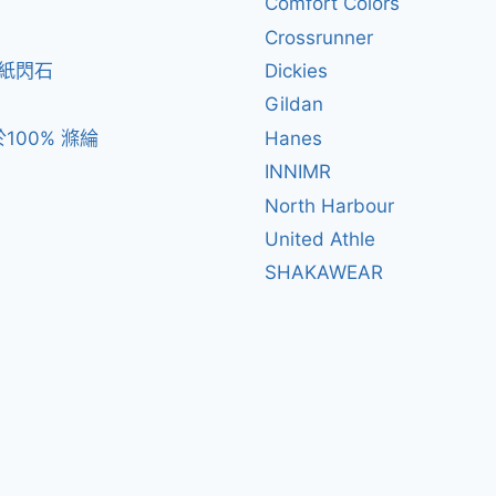
Comfort Colors
Crossrunner
閃紙閃石
Dickies
Gildan
100% 滌綸
Hanes
INNIMR
North Harbour
United Athle
SHAKAWEAR