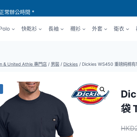
正常辦公時間 *
Polo
快乾衫
長袖
襯衫
外套
衛衣
an & United Athle 專門店
/
男裝
/
Dickies
/
Dickies WS450 重磅純棉
Di
袋 
HKD