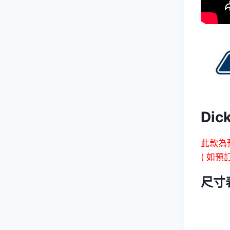
Di
此款為
( 如預
尺寸表