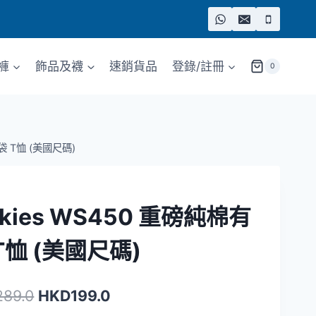
褲
飾品及襪
速銷貨品
登錄/註冊
0
有袋 T恤 (美國尺碼)
ckies WS450 重磅純棉有
T恤 (美國尺碼)
原
目
289.0
HKD
199.0