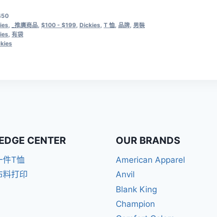
450
ies
,
_推廣商品
,
$100 - $199
,
Dickies
,
T 恤
,
品牌
,
男裝
ies
,
有袋
ckies
EDGE CENTER
OUR BRANDS
一件T恤
American Apparel
布料打印
Anvil
Blank King
Champion