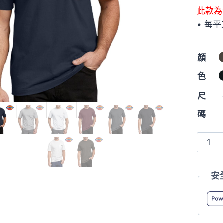
此款為
• 每平
顏
色
尺
碼
Dickie
WS45
重
安
磅
純
棉
有