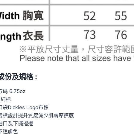
成份及規格 :
碼 6.75oz
0%純棉
袋Dickies Logo布標
口燙標設計提升質感減少肌膚摩擦感
針袖口及下擺摺邊
磅不透膚色