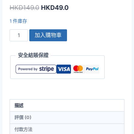
原
目
HKD
149.0
HKD
49.0
始
前
1 件庫存
價
價
United
加入購物車
格：
格：
Athle
HKD149.0。
HKD49.0。
5051-
安全結賬保證
01
5.3oz
Dry
Kanoko
羈
扣
描述
翻
領
評價 (0)
有
付款方法
袋