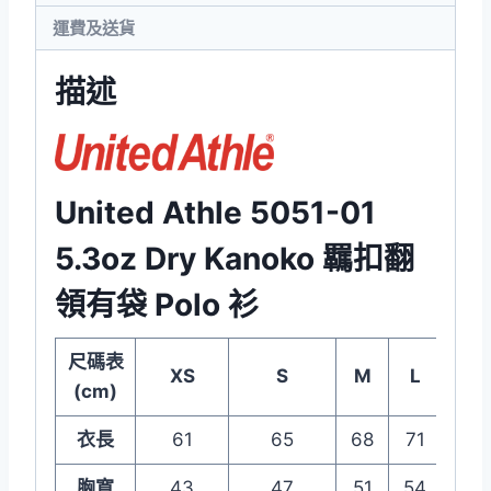
Polo
運費及送貨
衫
數
描述
量
United Athle 5051-01
5.3oz Dry Kanoko 羈扣翻
領有袋 Polo 衫
尺碼表
XS
S
M
L
XL
(cm)
衣長
61
65
68
71
75
胸寬
43
47
51
54
58