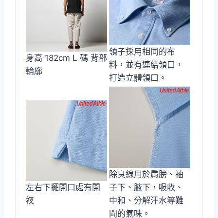
領子採用相同的布
身高 182cm L 碼 背部
料，並有連結領口，
輪廓
打造立體領口。
除臭線用於肩膀、袖
左右下擺開口處有開
子下、腋下，吸收、
衩
中和、分解汗水等難
聞的氣味。