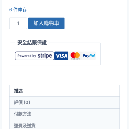
6 件庫存
INNIMR
加入購物車
1NH05
4.3oz
安全結賬保證
亮
格
短
袖
吸
濕
描述
排
汗
評價 (0)
Polo
付款方法
衫
(Unisex)
運費及送貨