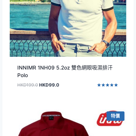
INNIMR 1NH09 5.2oz 雙色網眼吸濕排汗
Polo
原
目
HKD
199.0
HKD
99.0
始
前
評分
5.00
價
價
滿分 5
格：
格：
HKD199.0。
HKD99.0。
特價