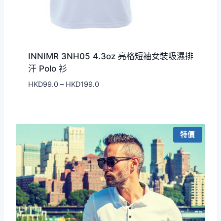
INNIMR 3NH05 4.3oz 亮格短袖女裝吸濕排
汗 Polo 衫
價
HKD
99.0
–
HKD
199.0
格
範
圍：
HKD99.0
特價
到
HKD199.0