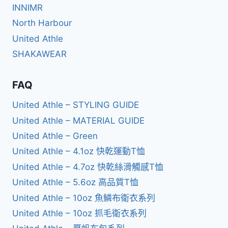
INNIMR
North Harbour
United Athle
SHAKAWEAR
FAQ
United Athle – STYLING GUIDE
United Athle – MATERIAL GUIDE
United Athle – Green
United Athle – 4.1oz 快乾運動T恤
United Athle – 4.7oz 快乾絲滑觸感T恤
United Athle – 5.6oz 高品質T恤
United Athle – 10oz 魚鱗布衛衣系列
United Athle – 10oz 抓毛衛衣系列