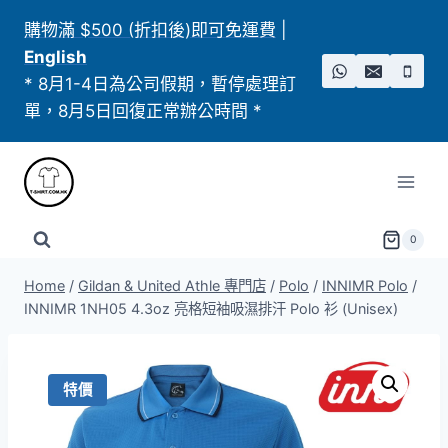
Skip
購物滿 $500 (折扣後)即可免運費
|
to
English
content
* 8月1-4日為公司假期，暫停處理訂
單，8月5日回復正常辦公時間 *
0
Home
/
Gildan & United Athle 專門店
/
Polo
/
INNIMR Polo
/
INNIMR 1NH05 4.3oz 亮格短袖吸濕排汗 Polo 衫 (Unisex)
特價