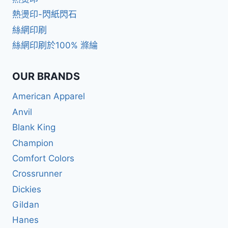
熱燙印-閃紙閃石
絲網印刷
絲網印刷於100% 滌綸
OUR BRANDS
American Apparel
Anvil
Blank King
Champion
Comfort Colors
Crossrunner
Dickies
Gildan
Hanes