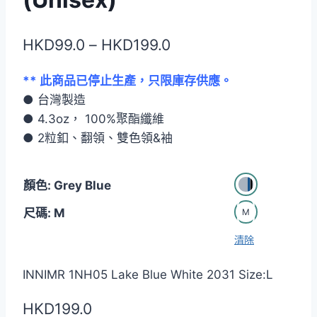
價
HKD
99.0
–
HKD
199.0
格
** 此商品已停止生產，只限庫存供應。
範
● 台灣製造
圍：
● 4.3oz， 100%聚酯纖維
HKD99.0
● 2粒釦、翻領、雙色領&袖
到
顏色: Grey Blue
HKD199.0
尺碼: M
M
清除
INNIMR 1NH05 Lake Blue White 2031 Size:L
HKD
199.0