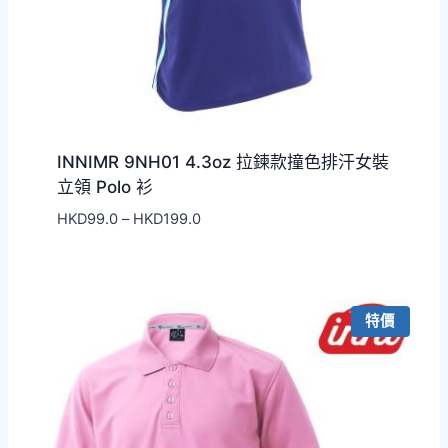
INNIMR 9NH01 4.3oz 拉鍊款撞色排汗女裝
立領 Polo 衫
價
HKD
99.0
–
HKD
199.0
格
範
圍：
HKD99.0
特價
到
HKD199.0