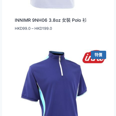
INNIMR 9NH06 3.8oz 女裝 Polo 衫
價
HKD
99.0
–
HKD
199.0
格
範
圍：
HKD99.0
特價
到
HKD199.0