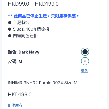
價
HKD
99.0
–
HKD
199.0
格
** 此商品已停止生產，只限庫存供應。
範
● 台灣製造
圍：
● 5.8oz, 100%精梳棉
HKD99.0
● 四顆同色鈕扣
到
顏色: Dark Navy
HKD199.0
尺碼: M
M
清除
INNIMR 3NH02 Purple 0024 Size:M
HKD
199.0
6 件庫存