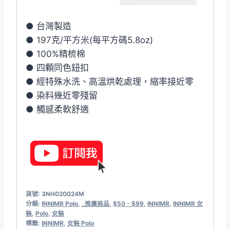
● 台灣製造
● 197克/平方米(每平方碼5.8oz)
● 100%精梳棉
● 四顆同色鈕扣
● 經特殊水洗、高溫烘乾處理，縮率接近零
● 染料幾近零殘留
● 觸感柔軟舒適
貨號:
3NH020024M
分類:
INNIMR Polo
,
_推廣商品
,
$50 - $99
,
INNIMR
,
INNIMR 女
裝
,
Polo
,
女裝
標籤:
INNIMR
,
女裝 Polo