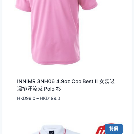
INNIMR 3NH06 4.9oz CoolBest II 女裝吸
濕排汗涼感 Polo 衫
價
HKD
99.0
–
HKD
199.0
格
範
圍：
HKD99.0
特價
到