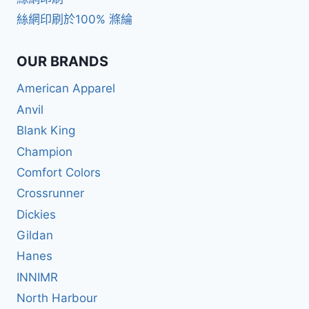
絲網印刷於100% 滌綸
OUR BRANDS
American Apparel
Anvil
Blank King
Champion
Comfort Colors
Crossrunner
Dickies
Gildan
Hanes
INNIMR
North Harbour