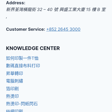
Address:
新界
荃灣橫龍街 32 – 40 號 興盛工業大廈 15 樓 B 室
,
Customer Service:
+852 2645 3000
KNOWLEDGE CENTER
如何印製一件T恤
數碼直接布料打印
昇華轉印
電腦刺繡
箔印刷
熱燙印
熱燙印-閃紙閃石
絲網印刷