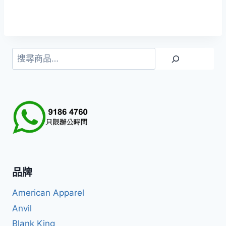
格
範
圍：
HKD99.0
到
搜
HKD199.0
尋
品牌
American Apparel
Anvil
Blank King