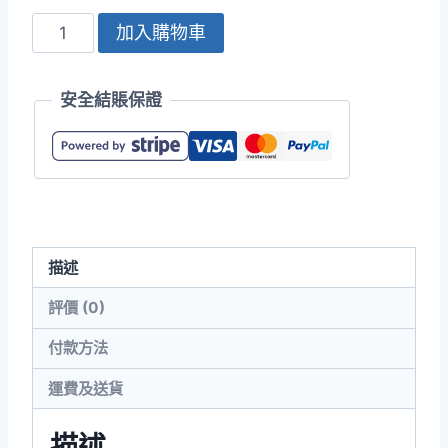
INNIMR
加入購物車
3NH02
5.8oz
安全結賬保證
水
洗
女
裝
Polo
衫
描述
數
量
評價 (0)
付款方法
運費及送貨
描述