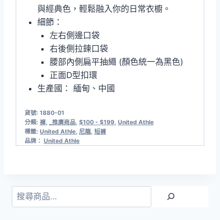
與經典色，輕鬆融入你的日常衣櫥。
細節：
左右側邊口袋
右後側拉鍊口袋
腰部內側扁平抽繩 (顏色統一為黑色)
正面D型扣環
生產國： 緬甸、中國
貨號:
1880-01
分類:
褲
,
_推廣商品
,
$100 - $199
,
United Athle
標籤:
United Athle
,
尼龍
,
短褲
品牌：
United Athle
搜
尋