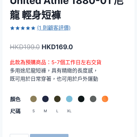
United Athle 1880-01 尼
龍 輕身短褲
(
1
則顧客評價)
評分
1
5.00
/ 5，已有
原
目
HKD
199.0
HKD
169.0
位顧客進行
評分
始
前
此款為預購商品：5-7個工作日左右交貨
價
價
多用途尼龍短褲，具有精緻的長度感，
格：
格：
既可用於日常穿著，也可用於戶外運動
HKD199.0。
HKD169.0。
顏色
尺碼
S
M
L
XL