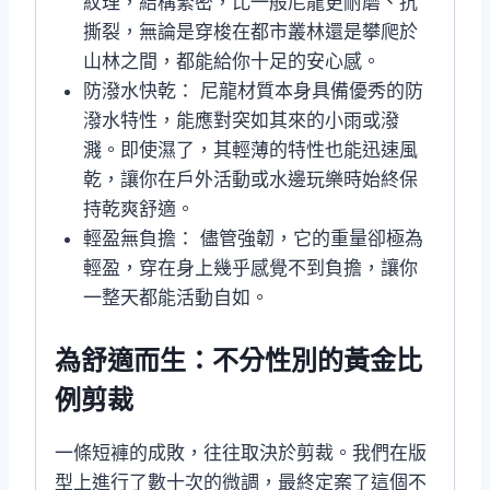
紋理，結構緊密，比一般尼龍更耐磨、抗
撕裂，無論是穿梭在都市叢林還是攀爬於
山林之間，都能給你十足的安心感。
防潑水快乾： 尼龍材質本身具備優秀的防
潑水特性，能應對突如其來的小雨或潑
濺。即使濕了，其輕薄的特性也能迅速風
乾，讓你在戶外活動或水邊玩樂時始終保
持乾爽舒適。
輕盈無負擔： 儘管強韌，它的重量卻極為
輕盈，穿在身上幾乎感覺不到負擔，讓你
一整天都能活動自如。
為舒適而生：不分性別的黃金比
例剪裁
一條短褲的成敗，往往取決於剪裁。我們在版
型上進行了數十次的微調，最終定案了這個不