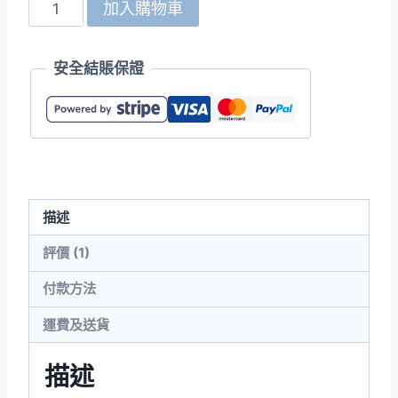
United
加入購物車
Athle
1880-
安全結賬保證
01
尼
龍
輕
身
短
描述
褲
數
評價 (1)
量
付款方法
運費及送貨
描述