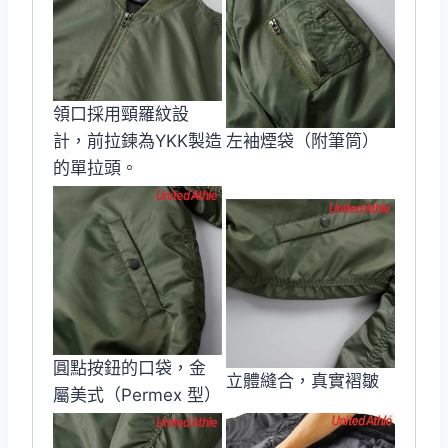
領口採用頸羅紋設
計，前拉鍊為YKK製造
左袖煙袋（附筆筒）
的單拉頭。
圓點按鈕的口袋，金
立體縫合，真實褶皺
屬美式（Permex 型）