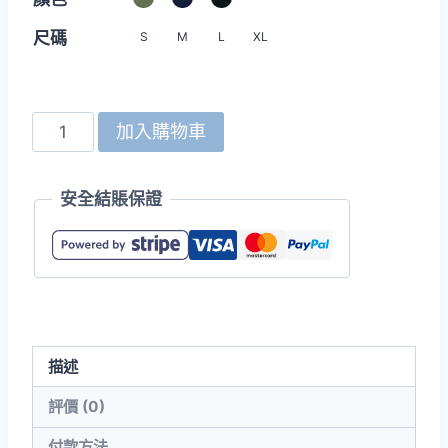
尺碼
S
M
L
XL
United
加入購物車
Athle
7490-
安全結賬保證
01
飛
行
外
套
(內
描述
裹
鋪
評價 (0)
棉)
付款方法
數