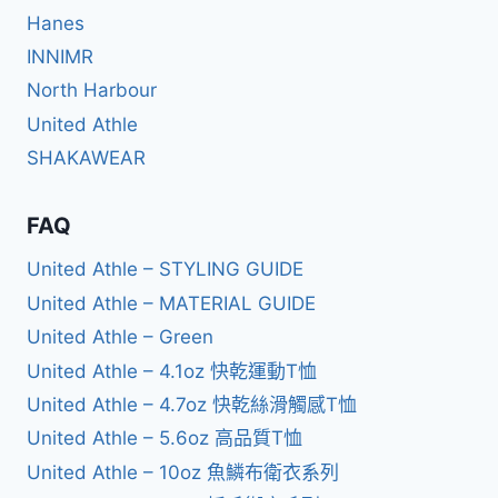
Hanes
INNIMR
North Harbour
United Athle
SHAKAWEAR
FAQ
United Athle – STYLING GUIDE
United Athle – MATERIAL GUIDE
United Athle – Green
United Athle – 4.1oz 快乾運動T恤
United Athle – 4.7oz 快乾絲滑觸感T恤
United Athle – 5.6oz 高品質T恤
United Athle – 10oz 魚鱗布衛衣系列