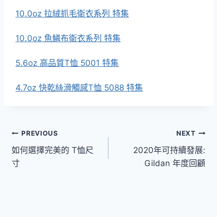
10.0oz 拉絨抓毛衛衣系列 特集
10.0oz 魚鱗布衛衣系列 特集
5.6oz 高品質T恤 5001 特集
4.7oz 快乾絲滑觸感T恤 5088 特集
文
PREVIOUS
NEXT
如何選擇完美的 T恤尺
2020年可持續發展:
章
寸
Gildan 年度回顧
導
覽