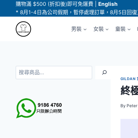
Skip
購物滿 $500 (折扣後)即可免運費
|
English
to
* 8月1-4日為公司假期，暫停處理訂單，8月5日回復
content
男裝
女裝
童裝
搜
尋
GILDAN
終極
By
Peter