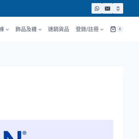
褲
飾品及襪
速銷貨品
登錄/註冊
0