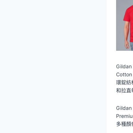
Gilda
Cott
環錠紡
和拉直
Gild
Prem
多種顏