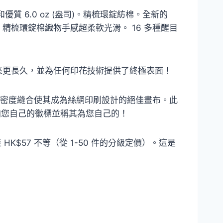
和優質 6.0 oz (盎司)。精梳環錠紡棉。全新的
盎司。精梳環錠棉織物手感超柔軟光滑。 16 多種醒目
衫看起來更長久，並為任何印花技術提供了終極表面！
選擇。高密度縫合使其成為絲網印刷設計的絕佳畫布。此
恤上添加您自己的徽標並稱其為您自己的！
 至 HK$57 不等（從 1-50 件的分級定價）。這是