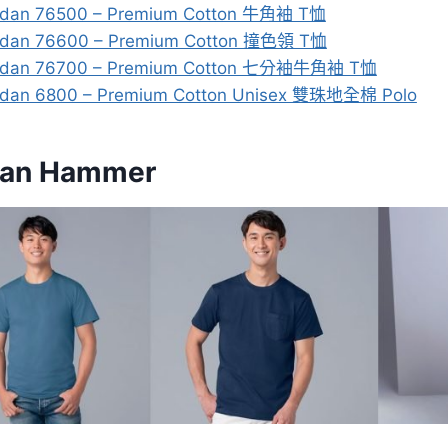
ldan 76500 – Premium Cotton 牛角袖 T恤
ldan 76600 – Premium Cotton 撞色領 T恤
ldan 76700 – Premium Cotton 七分袖牛角袖 T恤
ldan 6800 – Premium Cotton Unisex 雙珠地全棉 Polo
dan Hammer