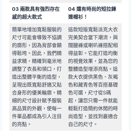
03 兩款具有強烈存在
04 還有時尚的短拉鍊
感的超大款式
連帽衫！
簡單地增加寬鬆服裝的
這款短版寬鬆派克大衣
尺寸可能會導致不協調
完美契合當下潮流，與
的廓形，因為背部會顯
闊腿褲或喇叭褲搭配相
得鬆垮。因此，我們精
得益彰。它能打造均衡
益求精，精確到毫米地
的視覺效果，並為您的
調整了衣長和領口，打
整體造型增添亮點。這
造出整體平衡的造型，
款大衣提供黑色、灰褐
呈現出既寬鬆舒適又貼
色和藏青色等百搭基礎
合身形的優美輪廓。精
色可選，尺寸從S碼
細的尺寸設計賦予服裝
起，讓您只需一件就能
高品質的外觀，使每一
輕鬆打造簡約休閒的時
件單品都成為引人注目
尚造型，並找到最適合
的亮點。
自己的尺寸。