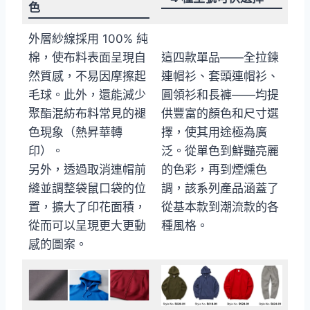
色
外層紗線採用 100% 純
棉，使布料表面呈現自
這四款單品——全拉鍊
然質感，不易因摩擦起
連帽衫、套頭連帽衫、
毛球。此外，還能減少
圓領衫和長褲——均提
聚酯混紡布料常見的褪
供豐富的顏色和尺寸選
色現象（熱昇華轉
擇，使其用途極為廣
印）。
泛。從單色到鮮豔亮麗
另外，透過取消連帽前
的色彩，再到煙燻色
縫並調整袋鼠口袋的位
調，該系列產品涵蓋了
置，擴大了印花面積，
從基本款到潮流款的各
從而可以呈現更大更動
種風格。
感的圖案。