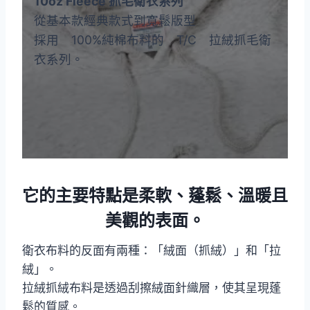
10oz Fleece 抓毛衛衣系列
從基本款經典款式到寬鬆版型
採用 100%純棉布料的 T/C 拉絨抓毛衛
衣系列。
它的主要特點是柔軟、蓬鬆、溫暖且
美觀的表面。
衛衣布料的反面有兩種：「絨面（抓絨）」和「拉
絨」。
拉絨抓絨布料是透過刮擦絨面針織層，使其呈現蓬
鬆的質感。