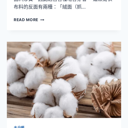
布料的反面有兩種：「絨面（抓…
10.0OZ
READ MORE
魚
鱗
布
衛
衣
系
列
特
集
未分類