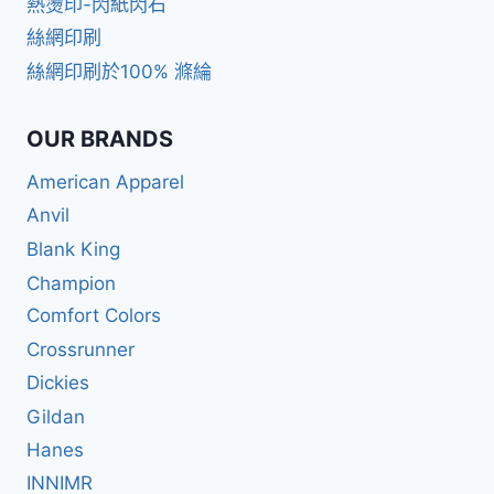
熱燙印-閃紙閃石
絲網印刷
絲網印刷於100% 滌綸
OUR BRANDS
American Apparel
Anvil
Blank King
Champion
Comfort Colors
Crossrunner
Dickies
Gildan
Hanes
INNIMR