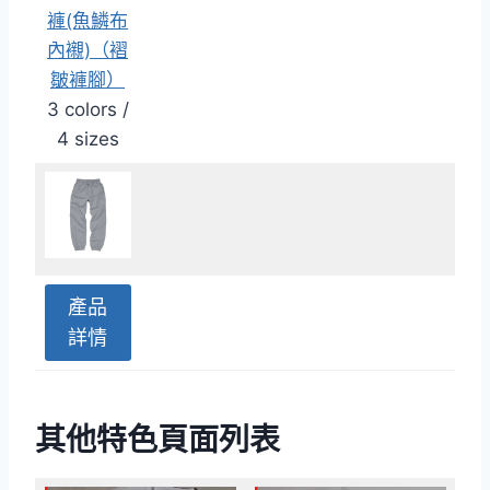
褲(魚鱗布
內襯)（褶
皺褲腳）
3 colors /
4 sizes
產品
詳情
其他特色頁面列表