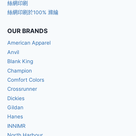
絲網印刷
絲網印刷於100% 滌綸
OUR BRANDS
American Apparel
Anvil
Blank King
Champion
Comfort Colors
Crossrunner
Dickies
Gildan
Hanes
INNIMR
North Harbour