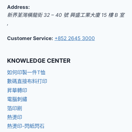
Address:
新界
荃灣橫龍街 32 – 40 號 興盛工業大廈 15 樓 B 室
,
Customer Service:
+852 2645 3000
KNOWLEDGE CENTER
如何印製一件T恤
數碼直接布料打印
昇華轉印
電腦刺繡
箔印刷
熱燙印
熱燙印-閃紙閃石