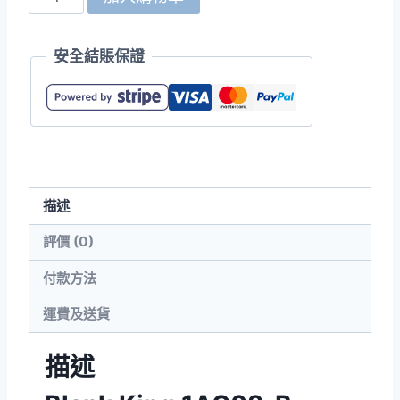
King
1AC03-
安全結賬保證
B
220g
全
棉
童
裝
描述
短
袖
評價 (0)
POLO
付款方法
數
量
運費及送貨
描述