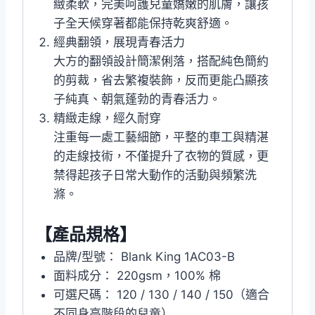
緻柔軟，完美呵護兒童嬌嫩的肌膚，讓孩
子全天候穿著都能保持乾爽舒適。
經典翻領，展現青春活力
大方的翻領設計簡潔俐落，搭配純色簡約
的剪裁，省去繁複裝飾，反而更能凸顯孩
子純真、朝氣蓬勃的青春活力。
精緻走線，經久耐穿
注重每一處工藝細節，平整的車工與精湛
的走線技術，不僅提升了衣物的質感，更
禁得起孩子日常大動作的活動與頻繁洗
滌。
【產品規格】
品牌/型號： Blank King 1AC03-B
面料成分： 220gsm，100% 棉
可選尺碼： 120 / 130 / 140 / 150（適合
不同身高階段的兒童）