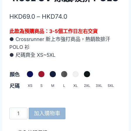
價
HKD
69.0
–
HKD
74.0
格
此款為預購商品：3-5個工作日左右交貨
範
● Crossrunner 新上市強打商品，熱銷款排汗
圍：
POLO 衫
HKD69.0
● 尺碼齊全 XS~5XL
到
顏色
HKD74.0
尺碼
XS
S
M
L
XL
2XL
3XL
5XL
Crossrunner
加入購物車
P3901
4.5oz