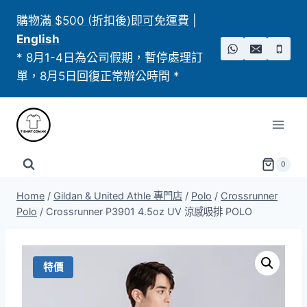
Skip
購物滿 $500 (折扣後)即可免運費
|
to
English
content
* 8月1-4日為公司假期，暫停處理訂
單，8月5日回復正常辦公時間 *
0
Home
/
Gildan & United Athle 專門店
/
Polo
/
Crossrunner
Polo
/
Crossrunner P3901 4.5oz UV 涼感吸排 POLO
特價