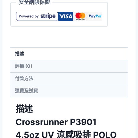
安全結賬保證
UV
涼
感
吸
排
POLO
描述
數
量
評價 (0)
付款方法
運費及送貨
描述
Crossrunner P3901
4.5oz UV 涼感吸排 POLO