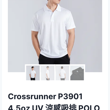
Crossrunner P3901
4.5oz UV 涼感吸排 POLO