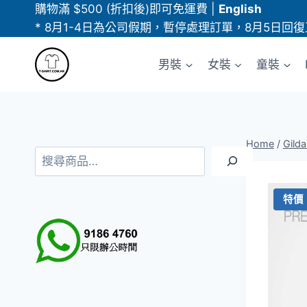
Skip
購物滿 $500 (折扣後)即可免運費
|
English
to
* 8月1-4日為公司假期，暫停處理訂單，8月5日回復
content
男裝
女裝
童裝
Home
/
Gild
搜
尋
特價