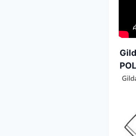
Gil
PO