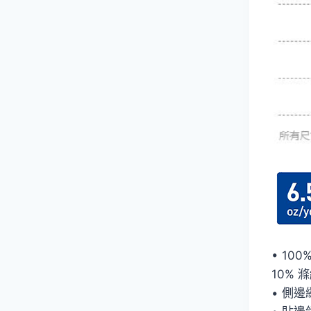
• 10
10% 滌綸
• 側