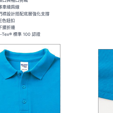
邊領口與袖口剪裁
偏移車縫肩線
潔門襟設計搭配底層強化支撐
顆近色鈕扣
針下擺折邊
o-Tex® 標準 100 認證