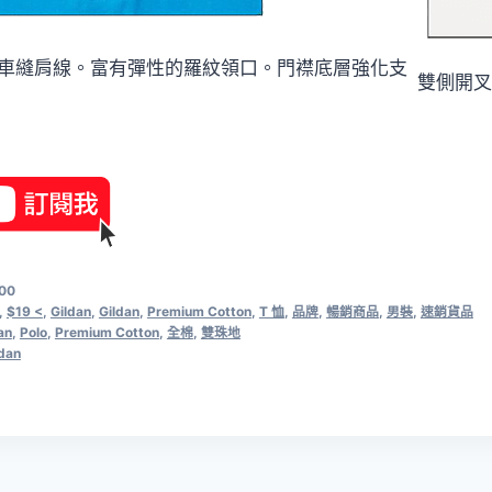
車縫肩線。富有彈性的羅紋領口。門襟底層強化支
雙側開叉
00
,
$19 <
,
Gildan
,
Gildan
,
Premium Cotton
,
T 恤
,
品牌
,
暢銷商品
,
男裝
,
速銷貨品
an
,
Polo
,
Premium Cotton
,
全棉
,
雙珠地
ldan