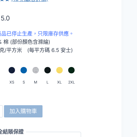
.77
已有
15.0
進
此商品已停止生產，只限庫存供應。
0% 棉 (部份顏色含滌綸)
0 克/平方米 (每平方碼 6.5 安士)
XS
S
M
L
XL
2XL
加入購物車
全結賬保證
um