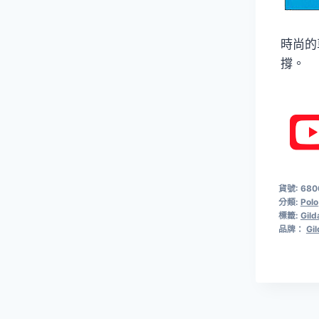
時尚的
撐。
貨號:
680
分類:
Polo
標籤:
Gild
品牌：
Gi