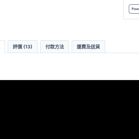
Cotto
Unise
雙
珠
地
評價 (13)
付款方法
運費及送貨
全
棉
Polo
數
量