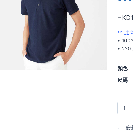
評分
13
4
/ 5，
HKD
位顧客
行評分
** 
• 10
• 22
顏色
尺碼
Gildan
6800
6.5oz
安
Premi