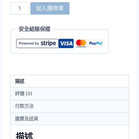
Gildan
加入購物車
76000B
Premium
安全結賬保證
Cotton
環
紡
童
裝
T
描述
恤
數
評價 (3)
量
付款方法
運費及送貨
描述