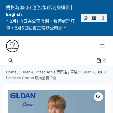
Skip
購物滿 $500 (折扣後)即可免運費
|
to
English
content
* 8月1-4日為公司假期，暫停處理訂
單，8月5日回復正常辦公時間 *
0
Home
/
Gildan & United Athle 專門店
/
童裝
/
Gildan 76000B
Premium Cotton 環紡童裝 T恤