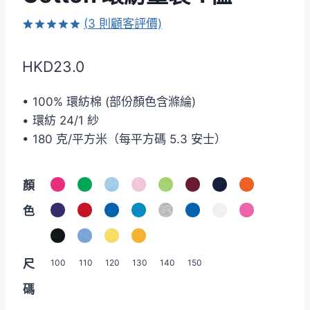
(
3
則顧客評價)
評分
3
5.00
/ 5，已有
HKD
23.0
位顧客進行
評分
• 100% 環紡棉 (部份顏色含滌綸)
• 環紡 24/1 紗
• 180 克/平方米（每平方碼 5.3 安士）
顏
色
尺
100
110
120
130
140
150
碼