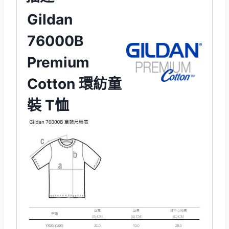
Gildan
76000B
Premium
Cotton 環紡童
裝 T恤