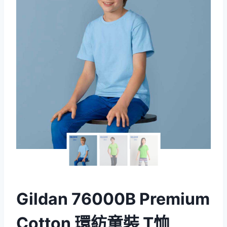
Gildan 76000B Premium
Cotton 環紡童裝 T恤