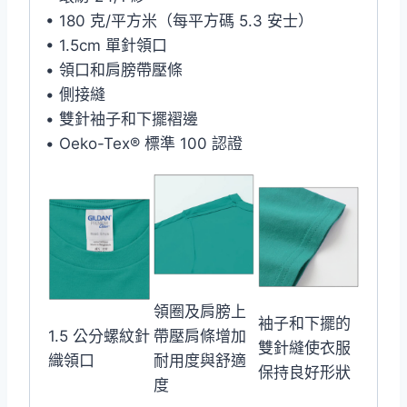
• 180 克/平方米（每平方碼 5.3 安士）
• 1.5cm 單針領口
• 領口和肩膀帶壓條
• 側接縫
• 雙針袖子和下擺褶邊
• Oeko-Tex® 標準 100 認證
領圈及肩膀上
袖子和下擺的
1.5 公分螺紋針
帶壓肩條增加
雙針縫使衣服
織領口
耐用度與舒適
保持良好形狀
度