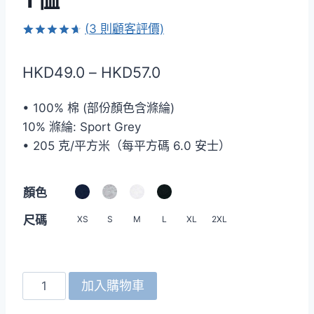
(
3
則顧客評價)
評分
3
4.67
/ 5，已有
價
HKD
49.0
–
HKD
57.0
位顧客進
行評分
格
• 100% 棉 (部份顏色含滌綸)
範
10% 滌綸: Sport Grey
圍：
• 205 克/平方米（每平方碼 6.0 安士）
HKD49.0
到
顏色
HKD57.0
尺碼
XS
S
M
L
XL
2XL
Gildan
加入購物車
HA40