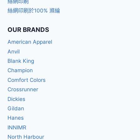
絲網印刷
絲網印刷於100% 滌綸
OUR BRANDS
American Apparel
Anvil
Blank King
Champion
Comfort Colors
Crossrunner
Dickies
Gildan
Hanes
INNIMR
North Harbour