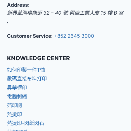
Address:
新界
荃灣橫龍街 32 – 40 號 興盛工業大廈 15 樓 B 室
,
Customer Service:
+852 2645 3000
KNOWLEDGE CENTER
如何印製一件T恤
數碼直接布料打印
昇華轉印
電腦刺繡
箔印刷
熱燙印
熱燙印-閃紙閃石