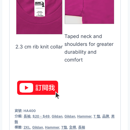
Taped neck and
shoulders for greater
2.3 cm rib knit collar
durability and
comfort
貨號:
HA400
分類:
長袖
,
$20 - $49
,
Gildan
,
Gildan
,
Hammer
,
T 恤
,
品牌
,
男
裝
標籤:
2XL
,
Gildan
,
Hammer
,
T恤
,
全棉
,
長袖