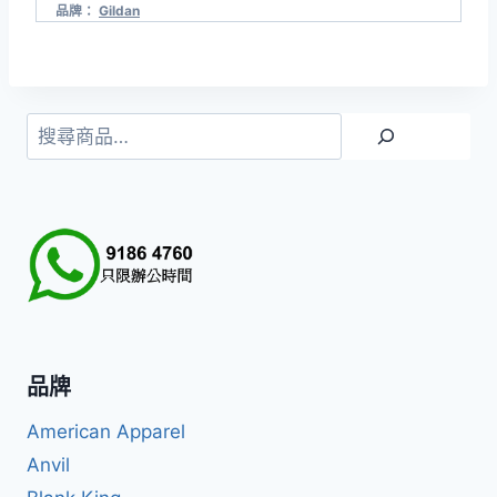
品牌：
Gildan
搜
尋
品牌
American Apparel
Anvil