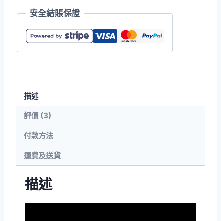
6.0oz
安全結賬保證
Hammer
Unisex
長
袖
全
棉
描述
T
恤
評價 (3)
數
付款方法
量
運費及送貨
描述