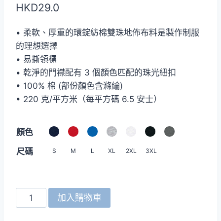
HKD
29.0
• 柔軟、厚重的環錠紡棉雙珠地佈布料是製作制服
的理想選擇
• 易撕領標
• 乾淨的門襟配有 3 個顏色匹配的珠光紐扣
• 100% 棉 (部份顏色含滌綸)
• 220 克/平方米（每平方碼 6.5 安士）
顏色
尺碼
S
M
L
XL
2XL
3XL
Gildan
加入購物車
858A0
6.5oz