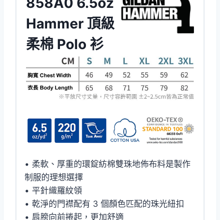
858A0 6.5oz
Hammer 頂級
柔棉 Polo 衫
• 柔軟、厚重的環錠紡棉雙珠地佈布料是製作
制服的理想選擇
• 平針織羅紋領
• 乾淨的門襟配有 3 個顏色匹配的珠光紐扣
• 肩膀向前捲起，更加舒適