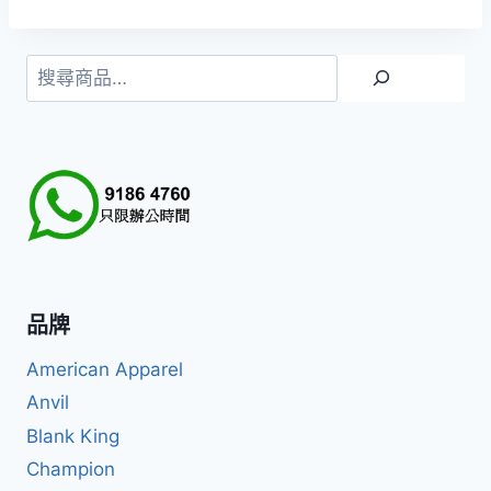
搜
尋
品牌
American Apparel
Anvil
Blank King
Champion