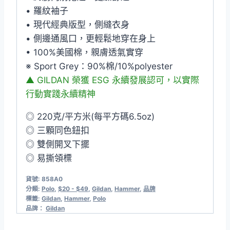
• 羅紋袖子
• 現代經典版型，側縫衣身
• 側邊通風口，更輕鬆地穿在身上
• 100%美國棉，親膚透氣實穿
※ Sport Grey：90%棉/10%polyester
▲ GILDAN 榮獲 ESG 永續發展認可，以實際
行動實踐永續精神
◎ 220克/平方米(每平方碼6.5oz)
◎ 三顆同色鈕扣
◎ 雙側開叉下擺
◎ 易撕領標
貨號:
858A0
分類:
Polo
,
$20 - $49
,
Gildan
,
Hammer
,
品牌
標籤:
Gildan
,
Hammer
,
Polo
品牌：
Gildan