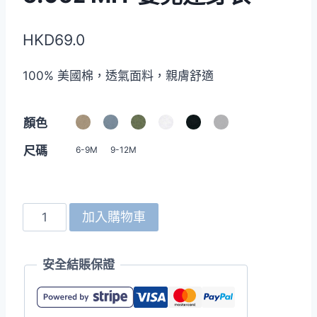
HKD
69.0
100% 美國棉，透氣面料，親膚舒適
顏色
尺碼
6-9M
9-12M
North
加入購物車
Harbour
8000P
安全結賬保證
5.9oz
MIT
嬰