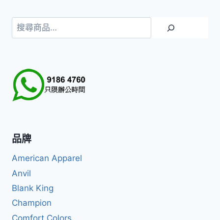
搜
尋
品牌
American Apparel
Anvil
Blank King
Champion
Comfort Colors