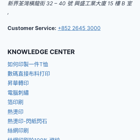
新界
荃灣橫龍街 32 – 40 號 興盛工業大廈 15 樓 B 室
,
Customer Service:
+852 2645 3000
KNOWLEDGE CENTER
如何印製一件T恤
數碼直接布料打印
昇華轉印
電腦刺繡
箔印刷
熱燙印
熱燙印-閃紙閃石
絲網印刷