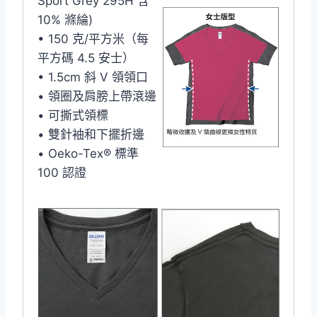
Sport Grey 295H 含
10% 滌綸)
• 150 克/平方米（每
平方碼 4.5 安士）
• 1.5cm 斜 V 領領口
• 領圈及肩膀上帶滾邊
• 可撕式領標
• 雙針袖和下擺折邊
• Oeko-Tex® 標準
100 認證