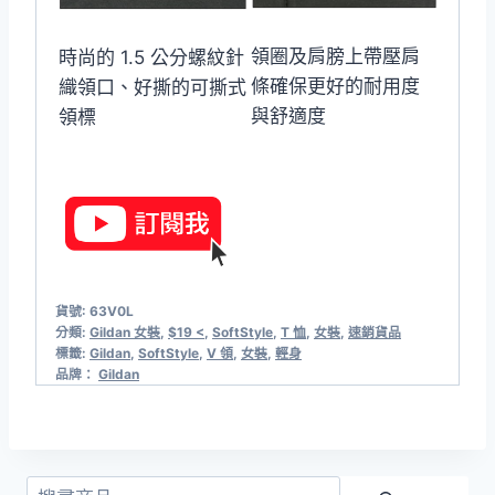
領圈及肩膀上帶壓肩
時尚的 1.5 公分螺紋針
條確保更好的耐用度
織領口、好撕的可撕式
與舒適度
領標
貨號:
63V0L
分類:
Gildan 女裝
,
$19 <
,
SoftStyle
,
T 恤
,
女裝
,
速銷貨品
標籤:
Gildan
,
SoftStyle
,
V 領
,
女裝
,
輕身
品牌：
Gildan
搜