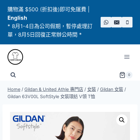
Skip
購物滿 $500 (折扣後)即可免運費
|
to
English
content
* 8月1-4日為公司假期，暫停處理訂
單，8月5日回復正常辦公時間 *
0
Home
/
Gildan & United Athle 專門店
/
女裝
/
Gildan 女裝
/
Gildan 63V00L SoftStyle 女裝環紡 V領 T恤