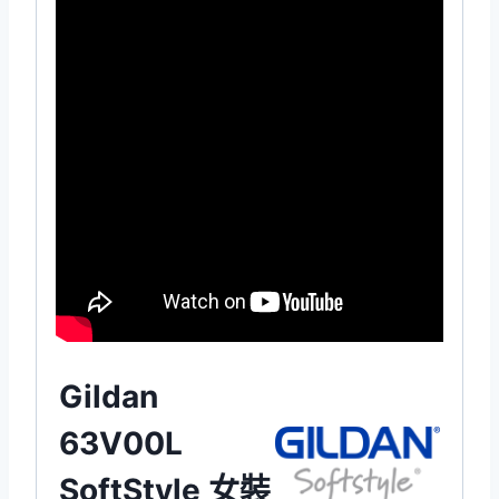
Gildan
63V00L
SoftStyle 女裝