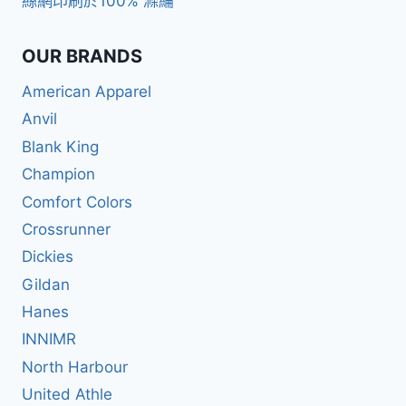
絲網印刷於100% 滌綸
OUR BRANDS
American Apparel
Anvil
Blank King
Champion
Comfort Colors
Crossrunner
Dickies
Gildan
Hanes
INNIMR
North Harbour
United Athle