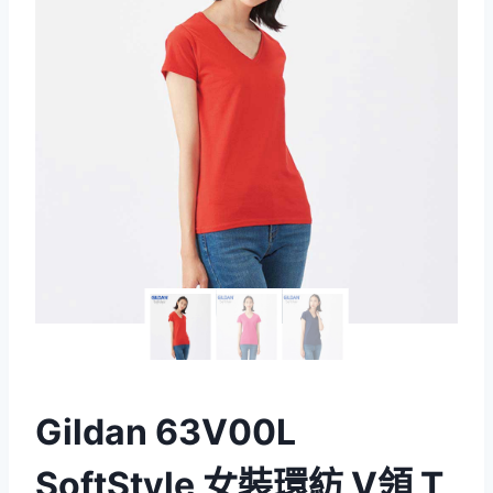
Gildan 63V00L
SoftStyle 女裝環紡 V領 T