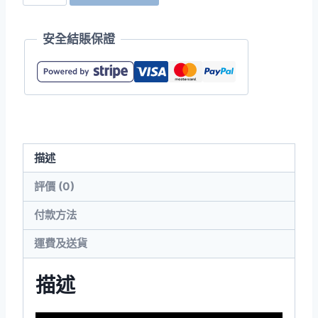
63V00L
SoftStyle
安全結賬保證
女
裝
環
紡
V
領
描述
T
恤
評價 (0)
數
付款方法
量
運費及送貨
描述